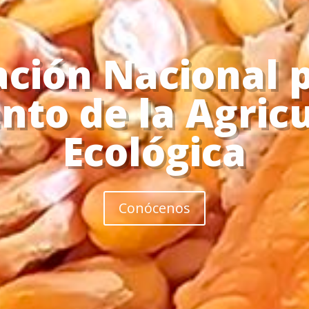
enes: el futuro d
agroecología
Noticias y eventos