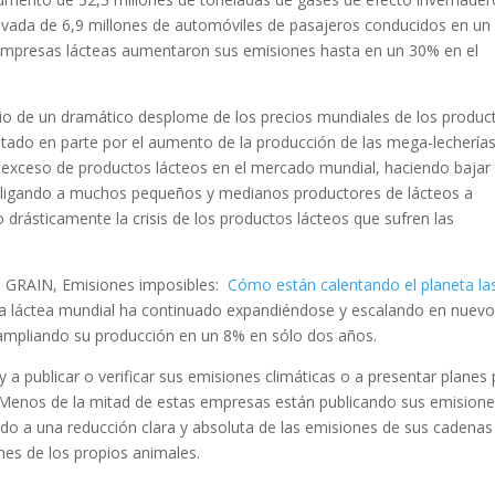
ivada de 6,9 millones de automóviles de pasajeros conducidos en un
s empresas lácteas aumentaron sus emisiones hasta en un 30% en el
io de un dramático desplome de los precios mundiales de los produc
tado en parte por el aumento de la producción de las mega-lecherías
l exceso de productos lácteos en el mercado mundial, haciendo bajar 
obligando a muchos pequeños y medianos productores de lácteos a
 drásticamente la crisis de los productos lácteos que sufren las
e GRAIN, Emisiones imposibles:
Cómo están calentando el planeta la
tria láctea mundial ha continuado expandiéndose y escalando en nuev
s, ampliando su producción en un 8% en sólo dos años.
a publicar o verificar sus emisiones climáticas o a presentar planes
C. Menos de la mitad de estas empresas están publicando sus emisione
o a una reducción clara y absoluta de las emisiones de sus cadenas
nes de los propios animales.