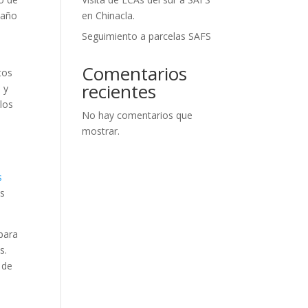
 año
en Chinacla.
Seguimiento a parcelas SAFS
Comentarios
tos
recientes
 y
los
No hay comentarios que
mostrar.
s
os
 para
s.
 de