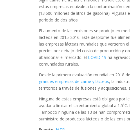
estas empresas equivale a la contaminación der
(13.600 millones de litros de gasolina). Alguna
período de dos años.
El aumento de las emisiones se produjo en med
lácteos en 2015-2016. Este desplome fue alimen
las empresas lácteas mundiales que vertieron e
precios por debajo del costo de producción y 
abandonar el mercado. El
COVID-19
ha agravado
comunidades rurales.
Desde la primera evaluación mundial en 2018 d
grandes empresas de carne y lácteos
, la indus
territorios a través de fusiones y adquisicione
Ninguna de estas empresas está obligada por ley 
ayudar a limitar el calentamiento global a 1.5˚
Tampoco ninguina de las 13 se han comprometid
suministro de productos lácteos o de las emisio
Fuente:
IATP