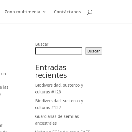
Zona multimedia
Contáctanos
Buscar
Buscar
Entradas
recientes
 en
Biodiversidad, sustento y
e las
culturas #128
s
Biodiversidad, sustento y
culturas #127
Guardianas de semillas
ancestrales
ar
o de
Visita de ECAs del sur a SAFS