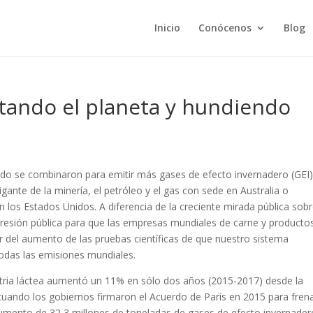
Inicio
Conócenos
Blog
entando el planeta y hundiendo
do se combinaron para emitir más gases de efecto invernadero (GEI)
ante de la minería, el petróleo y el gas con sede en Australia o
 los Estados Unidos. A diferencia de la creciente mirada pública sobr
presión pública para que las empresas mundiales de carne y producto
r del aumento de las pruebas científicas de que nuestro sistema
todas las emisiones mundiales.
ustria láctea aumentó un 11% en sólo dos años (2015-2017) desde la
cuando los gobiernos firmaron el Acuerdo de París en 2015 para fren
 aumento de 32,3 millones de toneladas de gases de efecto invernader