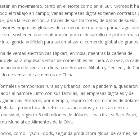
tán en movimiento, tanto en el Norte como en el Sur. Microsoft h
todo el trabajo en campo; varias empresas digitales tienen contratos
 para la recolección, a través de sus tractores, de datos de suelo,
 mayores empresas globales de comercio de materias primas agrícola
ncore, sostienen una colaboración para el desarrollo de plataformas
 inteligencia artificial) para automatizar el comercio global de granos
 de ventas electrónicas Flipkart, en India, mientras la cadena de
ogle para impulsar ventas de comestibles en línea. A su vez, la cad
n acuerdo de ventas en línea con Amazon. Alibaba y Tencent, de Ch
ado de ventas de alimentos de China.
formales y temporales rurales y urbanos, con la pandemia, quedaron 
dos al hambre junto con sus familias, las empresas digitales y de
 ganancias. Amazon, por ejemplo, reportó 24 mil millones de dólares
 bebidas, productora de refrescos azucarados y otros alimentos
obesidad, registró 8 mil millones de dólares. Una cifra, señaló Grain,
ama Mundial de Alimentos de la ONU.
ocios, como Tyson Foods, segunda productora global de carnes, se