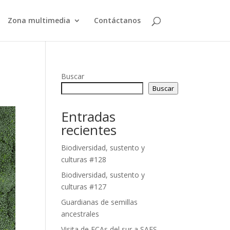
Zona multimedia
Contáctanos
Buscar
Buscar
Entradas
recientes
Biodiversidad, sustento y
culturas #128
Biodiversidad, sustento y
culturas #127
Guardianas de semillas
ancestrales
Visita de ECAs del sur a SAFS