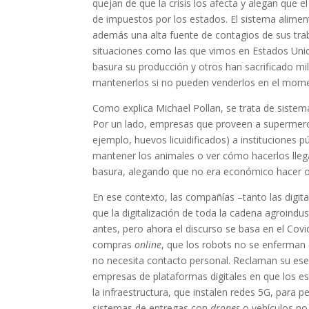
quejan de que la crisis los afecta y alegan que e
de impuestos por los estados. El sistema alimen
además una alta fuente de contagios de sus traba
situaciones como las que vimos en Estados Unid
basura su producción y otros han sacrificado m
mantenerlos si no pueden venderlos en el momen
Como explica Michael Pollan, se trata de sistema
Por un lado, empresas que proveen a supermerc
ejemplo, huevos licuidificados) a instituciones 
mantener los animales o ver cómo hacerlos llega
basura, alegando que no era económico hacer o
En ese contexto, las compañías –tanto las digi
que la digitalización de toda la cadena agroindust
antes, pero ahora el discurso se basa en el Cov
compras
online
, que los robots no se enferman 
no necesita contacto personal. Reclaman su ese
empresas de plataformas digitales en que los e
la infraestructura, que instalen redes 5G, para 
sistemas de entregas con
drones
o vehículos no