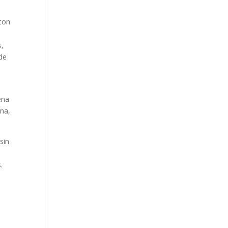
a
 con
s,
 de
.
ena
ina,
sin
.