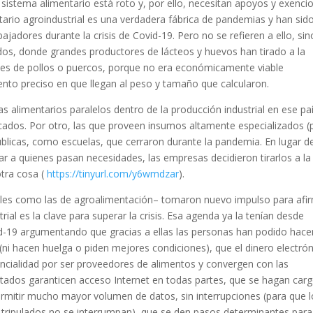
l sistema alimentario está roto y, por ello, necesitan apoyos y exenci
tario agroindustrial es una verdadera fábrica de pandemias y han sid
jadores durante la crisis de Covid-19. Pero no se refieren a ello, sin
os, donde grandes productores de lácteos y huevos han tirado a la
iles de pollos o puercos, porque no era económicamente viable
to preciso en que llegan al peso y tamaño que calcularon.
s alimentarios paralelos dentro de la producción industrial en ese paí
ados. Por otro, las que proveen insumos altamente especializados (
públicas, como escuelas, que cerraron durante la pandemia. En lugar d
r a quienes pasan necesidades, las empresas decidieron tirarlos a la
tra cosa (
https://tinyurl.com/y6wmdzar
).
tales como las de agroalimentación– tomaron nuevo impulso para afi
rial es la clave para superar la crisis. Esa agenda ya la tenían desde
id-19 argumentando que gracias a ellas las personas han podido hace
(ni hacen huelga o piden mejores condiciones), que el dinero electró
ncialidad por ser proveedores de alimentos y convergen con las
stados garanticen acceso Internet en todas partes, que se hagan car
permitir mucho mayor volumen de datos, sin interrupciones (para que 
 tripulados no se interrumpan), que se den pasos determinantes para