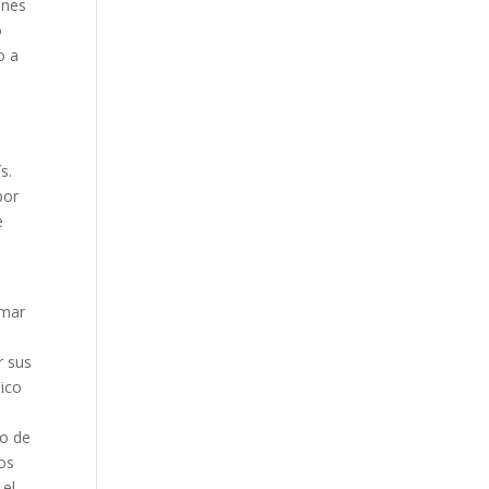
ones
o
o a
s.
por
e
rmar
r sus
nico
go de
los
 el